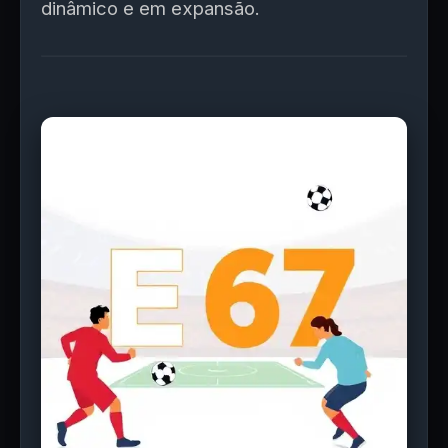
dinâmico e em expansão.