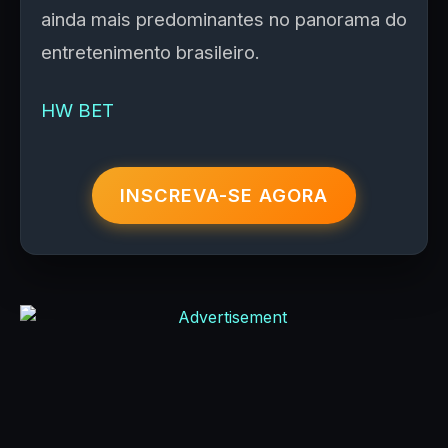
ainda mais predominantes no panorama do
entretenimento brasileiro.
HW BET
INSCREVA-SE AGORA