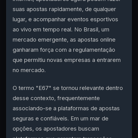
suas apostas rapidamente, de qualquer
lugar, e acompanhar eventos esportivos
ao vivo em tempo real. No Brasil, um
mercado emergente, as apostas online
ganharam força com a regulamentação
que permitiu novas empresas a entrarem
no mercado.
O termo "E67" se tornou relevante dentro
desse contexto, frequentemente
associando-se a plataformas de apostas
seguras e confiáveis. Em um mar de
opções, os apostadores buscam