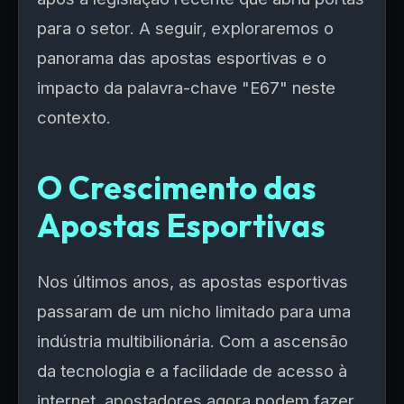
para o setor. A seguir, exploraremos o
panorama das apostas esportivas e o
impacto da palavra-chave "E67" neste
contexto.
O Crescimento das
Apostas Esportivas
Nos últimos anos, as apostas esportivas
passaram de um nicho limitado para uma
indústria multibilionária. Com a ascensão
da tecnologia e a facilidade de acesso à
internet, apostadores agora podem fazer