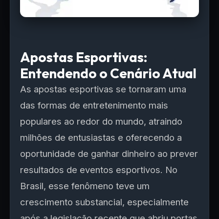
Apostas Esportivas:
Entendendo o Cenário Atual
As apostas esportivas se tornaram uma
das formas de entretenimento mais
populares ao redor do mundo, atraindo
milhões de entusiastas e oferecendo a
oportunidade de ganhar dinheiro ao prever
resultados de eventos esportivos. No
Brasil, esse fenômeno teve um
crescimento substancial, especialmente
após a legislação recente que abriu portas