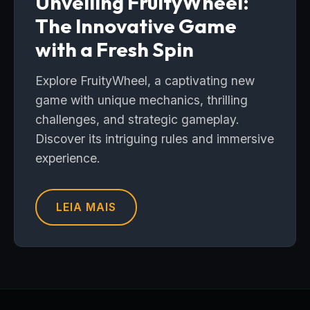
Unveiling FruityWheel:
The Innovative Game
with a Fresh Spin
Explore FruityWheel, a captivating new
game with unique mechanics, thrilling
challenges, and strategic gameplay.
Discover its intriguing rules and immersive
experience.
LEIA MAIS