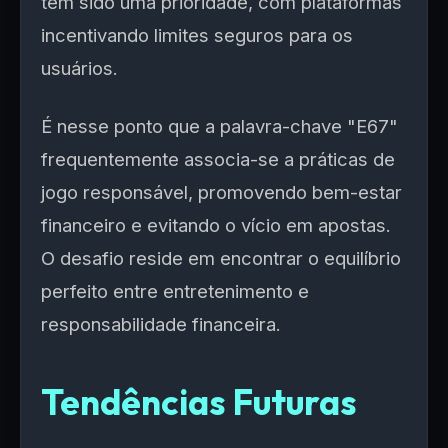
tem sido uma prioridade, com plataformas
incentivando limites seguros para os
usuários.
É nesse ponto que a palavra-chave "E67"
frequentemente associa-se a práticas de
jogo responsável, promovendo bem-estar
financeiro e evitando o vício em apostas.
O desafio reside em encontrar o equilíbrio
perfeito entre entretenimento e
responsabilidade financeira.
Tendências Futuras